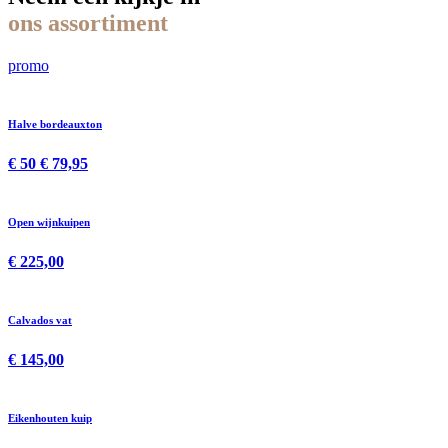
ons assortiment
promo
Halve bordeauxton
€ 50
€ 79,95
Open wijnkuipen
€ 225,00
Calvados vat
€ 145,00
Eikenhouten kuip